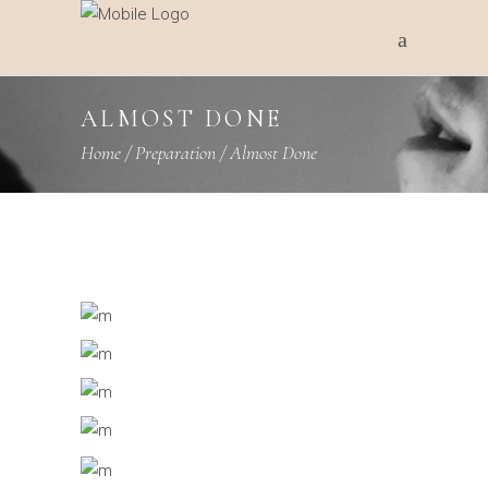
ALMOST DONE
Home
/
Preparation
/
Almost Done