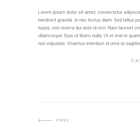
Lorem ipsum dolor sit amet, consectetur adipiscin
hendrerit gravida. In nec lectus diam. Sed tellus j
turpis, non viverra dui ante id orci. Nam laoreet
ullamcorper. Duis ut libero nulla. Ut et erat in qu
nisl vulputate. Vivamus interdum id urna ut sagittis
CA
PREV