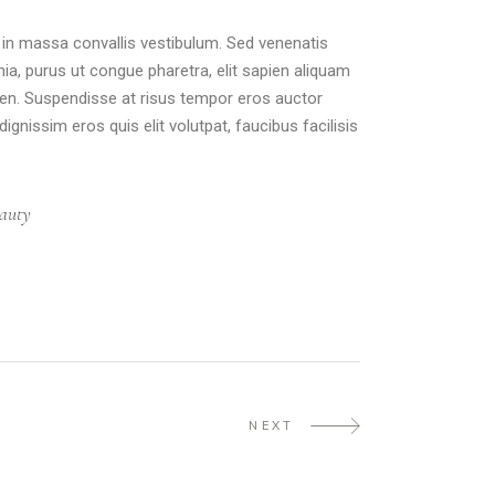
i in massa convallis vestibulum. Sed venenatis
nia, purus ut congue pharetra, elit sapien aliquam
pien. Suspendisse at risus tempor eros auctor
ignissim eros quis elit volutpat, faucibus facilisis
auty
NEXT