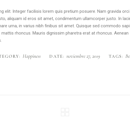
g elit. Integer facilisis lorem quis pretium posuere. Nam gravida orc
usto, aliquam id eros sit amet, condimentum ullamcorper justo. In laci
 ornare urna, in varius nibh finibus sit amet. Quisque sed commodo sa
am mattis rhoncus. Mauris dignissim pharetra erat at rhoncus. Aenean d
.
Happiness
noviembre 27, 2019
Be
TEGORY:
DATE:
TAGS: