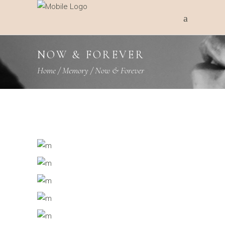
NOW & FOREVER
Home
/
Memory
/
Now & Forever