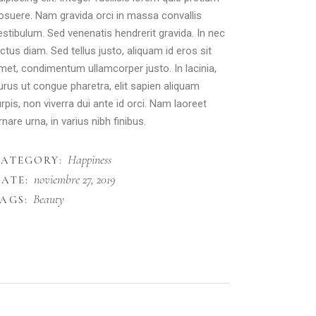
osuere. Nam gravida orci in massa convallis
estibulum. Sed venenatis hendrerit gravida. In nec
ectus diam. Sed tellus justo, aliquam id eros sit
met, condimentum ullamcorper justo. In lacinia,
urus ut congue pharetra, elit sapien aliquam
urpis, non viverra dui ante id orci. Nam laoreet
rnare urna, in varius nibh finibus.
Happiness
CATEGORY:
noviembre 27, 2019
ATE:
Beauty
AGS: