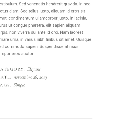
estibulum. Sed venenatis hendrerit gravida. In nec
ectus diam. Sed tellus justo, aliquam id eros sit
met, condimentum ullamcorper justo. In lacinia,
urus ut congue pharetra, elit sapien aliquam
urpis, non viverra dui ante id orci. Nam laoreet
rnare urna, in varius nibh finibus sit amet. Quisque
ed commodo sapien. Suspendisse at risus
empor eros auctor.
Elegant
CATEGORY:
noviembre 26, 2019
ATE:
Simple
AGS: