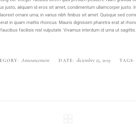
lus justo, aliquam id eros sit amet, condimentum ullamcorper justo. In
am laoreet ornare urna, in varius nibh finibus sit amet. Quisque sed 
et erat in quam mattis rhoncus. Mauris dignissim pharetra erat at rhon
faucibus facilisis nisl vulputate. Vivamus interdum id urna ut sagittis.
Announcement
diciembre 25, 2019
EGORY:
DATE:
TAGS: