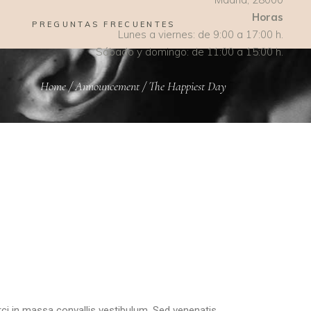
Horas
PREGUNTAS FRECUENTES
Lunes a viernes: de 9:00 a 17:00 h.
Sábado y domingo: de 11:00 a 15:00 h.
Home
/
Announcement
/
The Happiest Day
rci in massa convallis vestibulum. Sed venenatis