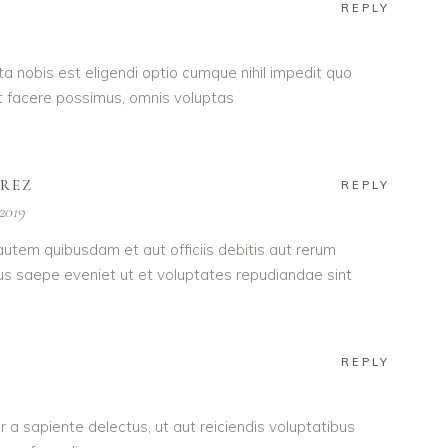
REPLY
a nobis est eligendi optio cumque nihil impedit quo
 facere possimus, omnis voluptas
AREZ
REPLY
 2019
utem quibusdam et aut officiis debitis aut rerum
us saepe eveniet ut et voluptates repudiandae sint
REPLY
 a sapiente delectus, ut aut reiciendis voluptatibus