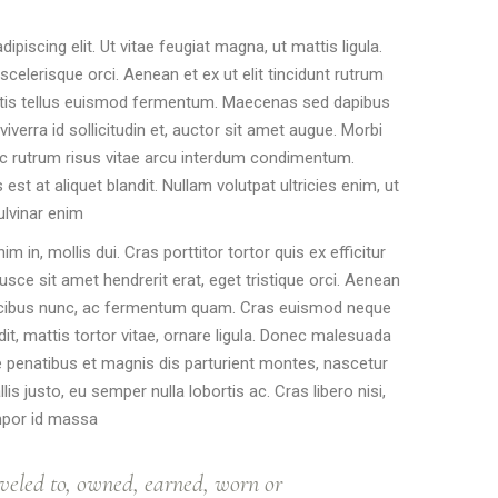
piscing elit. Ut vitae feugiat magna, ut mattis ligula.
elerisque orci. Aenean et ex ut elit tincidunt rutrum
natis tellus euismod fermentum. Maecenas sed dapibus
iverra id sollicitudin et, auctor sit amet augue. Morbi
c rutrum risus vitae arcu interdum condimentum.
st at aliquet blandit. Nullam volutpat ultricies enim, ut
ulvinar enim
im in, mollis dui. Cras porttitor tortor quis ex efficitur
usce sit amet hendrerit erat, eget tristique orci. Aenean
aucibus nunc, ac fermentum quam. Cras euismod neque
dit, mattis tortor vitae, ornare ligula. Donec malesuada
ue penatibus et magnis dis parturient montes, nascetur
is justo, eu semper nulla lobortis ac. Cras libero nisi,
por id massa
veled to, owned, earned, worn or