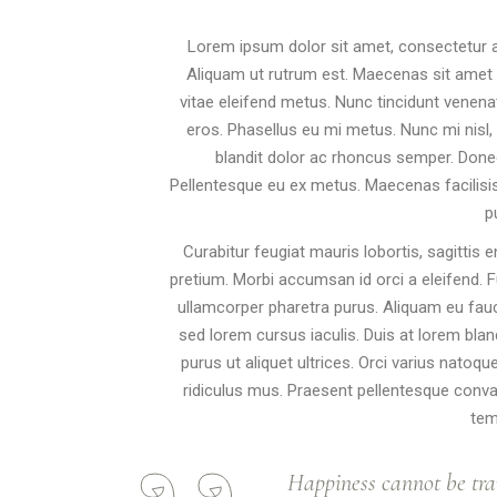
Lorem ipsum dolor sit amet, consectetur adi
Aliquam ut rutrum est. Maecenas sit amet sc
vitae eleifend metus. Nunc tincidunt vene
eros. Phasellus eu mi metus. Nunc mi nisl, v
blandit dolor ac rhoncus semper. Done
Pellentesque eu ex metus. Maecenas facilisis e
p
Curabitur feugiat mauris lobortis, sagittis en
pretium. Morbi accumsan id orci a eleifend. F
ullamcorper pharetra purus. Aliquam eu f
sed lorem cursus iaculis. Duis at lorem blan
purus ut aliquet ultrices. Orci varius natoq
ridiculus mus. Praesent pellentesque convall
tem
Happiness cannot be tra