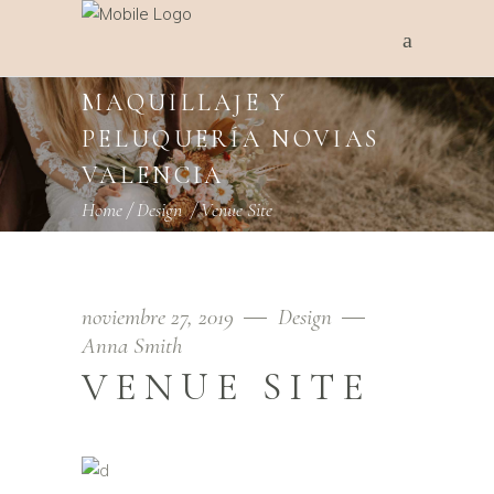
MAQUILLAJE Y
PELUQUERÍA NOVIAS
VALENCIA
Home
/
Design
/
Venue Site
noviembre 27, 2019
Design
Anna Smith
VENUE SITE