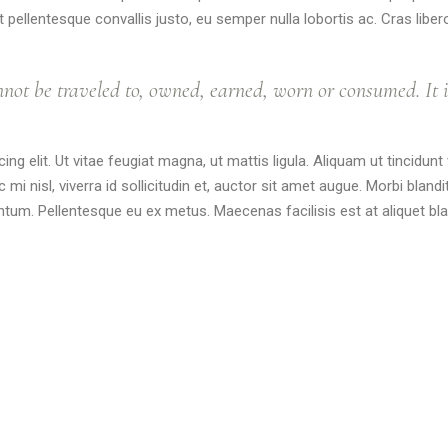
 pellentesque convallis justo, eu semper nulla lobortis ac. Cras libe
ot be traveled to, owned, earned, worn or consumed. It is
ing elit. Ut vitae feugiat magna, ut mattis ligula. Aliquam ut tincid
mi nisl, viverra id sollicitudin et, auctor sit amet augue. Morbi blan
um. Pellentesque eu ex metus. Maecenas facilisis est at aliquet bland