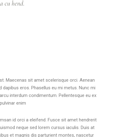
a cu hend.
 est. Maecenas sit amet scelerisque orci. Aenean
ed dapibus eros. Phasellus eu mi metus. Nunc mi
tae arcu interdum condimentum. Pellentesque eu ex
 pulvinar enim
cumsan id orci a eleifend. Fusce sit amet hendrerit
euismod neque sed lorem cursus iaculis. Duis at
atibus et magnis dis parturient montes, nascetur