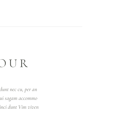
YOUR
dunt nec cu, per an
 qui sagam accommo
tinci dunt Vim viven