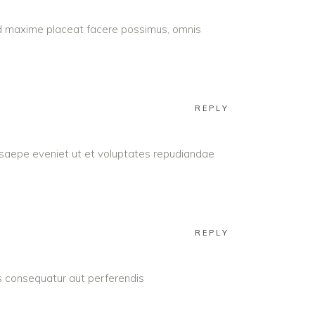
uod maxime placeat facere possimus, omnis
REPLY
 saepe eveniet ut et voluptates repudiandae
REPLY
as consequatur aut perferendis