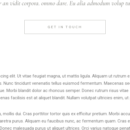
er an vidit corpora. ommo dare. Eu alia admodum volup tu
GET IN TOUCH
ing elit. Ut vitae feugiat magna, ut mattis ligula. Aliquam ut rutrum
metus. Nunc tincidunt venenatis tellus euismod fermentum. Maecenas s
t augue. Morbi blandit dolor ac rhoncus semper. Donec rutrum risus vi
as facilisis est at aliquet blandit. Nullam volutpat ultricies enim, ut
n, mollis dui. Cras porttitor tortor quis ex efficitur pretium. Morbi ac
pharetra purus. Aliquam eu faucibus nunc, ac fermentum quam. Cras 
la. Donec malesuada purus ut aliquet ultrices. Orci varius natoque pen