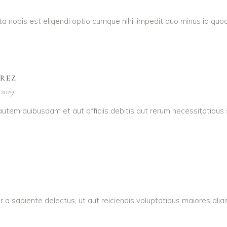
a nobis est eligendi optio cumque nihil impedit quo minus id q
AREZ
 2019
utem quibusdam et aut officiis debitis aut rerum necessitatibus
r a sapiente delectus, ut aut reiciendis voluptatibus maiores ali